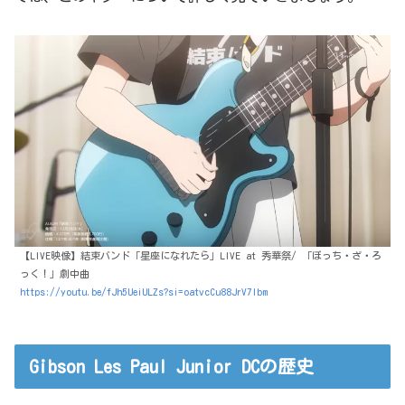
【LIVE映像】結束バンド「星座になれたら」LIVE at 秀華祭/ 「ぼっち・ざ・ろ
っく！」劇中曲
https://youtu.be/fJh5UeiULZs?si=oatvcCu88JrV7Ibm
Gibson Les Paul Junior DCの歴史