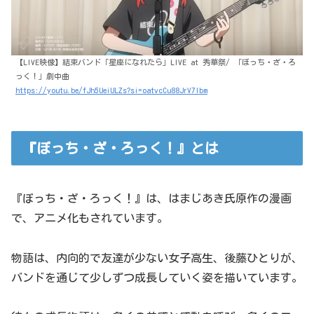
【LIVE映像】結束バンド「星座になれたら」LIVE at 秀華祭/ 「ぼっち・ざ・ろ
っく！」劇中曲
https://youtu.be/fJh5UeiULZs?si=oatvcCu88JrV7Ibm
『ぼっち・ざ・ろっく！』とは
『ぼっち・ざ・ろっく！』は、はまじあき氏原作の漫画
で、アニメ化もされています。
物語は、内向的で友達が少ない女子高生、後藤ひとりが、
バンドを通じて少しずつ成長していく姿を描いています。