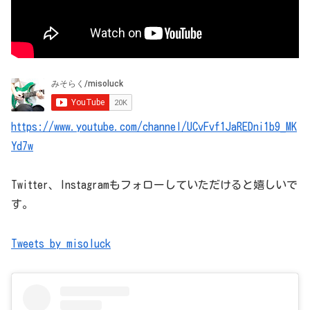
https://www.youtube.com/channel/UCvFvf1JaREDni1b9_MK
Yd7w
Twitter、Instagramもフォローしていただけると嬉しいで
す。
Tweets by misoluck