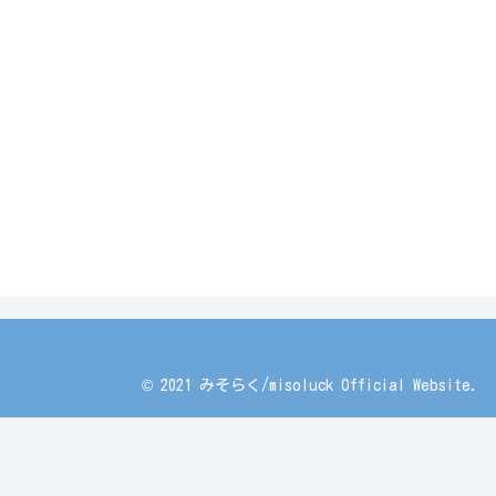
© 2021 みそらく/misoluck Official Website.