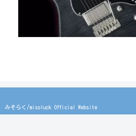
みそらく/misoluck Official Website