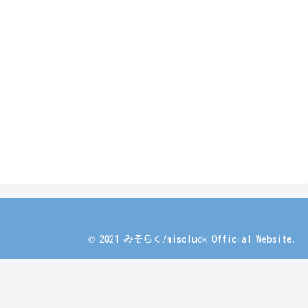
© 2021 みそらく/misoluck Official Website.